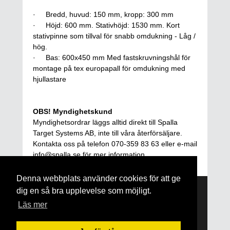
· Bredd, huvud: 150 mm, kropp: 300 mm
· Höjd: 600 mm. Stativhöjd: 1530 mm. Kort
stativpinne som tillval för snabb omdukning - Låg /
hög.
· Bas: 600x450 mm Med fastskruvningshål för
montage på tex europapall för omdukning med
hjullastare
OBS! Myndighetskund
Myndighetsordrar läggs alltid direkt till Spalla
Target Systems AB, inte till våra återförsäljare.
Kontakta oss på telefon 070-359 83 63 eller e-mail
info@spalla.se för mer information.
Denna webbplats använder cookies för att ge
dig en så bra upplevelse som möjligt.
Läs mer