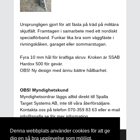
Ursprungligen gjort för att fästa på träd på militära
skjutfält. Framtagen i samarbete med ett nordiskt
specialförband. Funkar lika bra som väggfäste i
rivningskåken, garaget eller sommarstugan.
Fyra 10 mm hål för kraftiga skruv. Kroken är SSAB
Hardox 500 för gevär.
OBS! Ny design med ännu bättre hållbarhet.
OBS! Myndighetskund
Myndighetsordrar läggs alltid direkt till Spalla
Target Systems AB, inte till våra återförsäljare.
Kontakta oss på telefon 070-359 83 63 eller e-mail
info@spalla.se för mer information.
Denna webbplats använder cookies för att ge
dig en så bra upplevelse som möjligt.