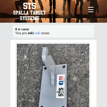
☰
0 st varor
Visa pris
inkl
exkl
moms