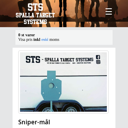
☰
0 st varor
Visa pris
inkl
exkl
moms
Sniper-mål