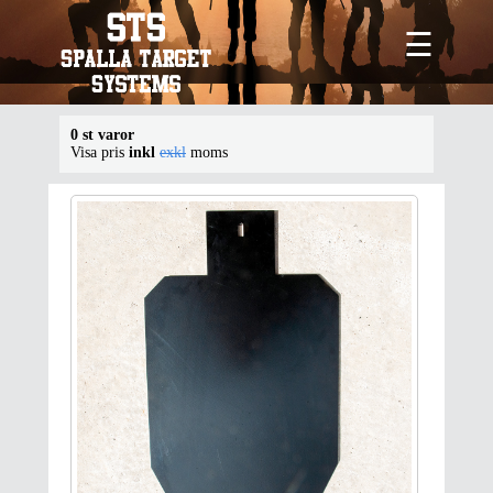
☰
0 st varor
Visa pris
inkl
exkl
moms