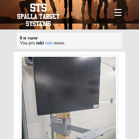
☰
0 st varor
Visa pris
inkl
exkl
moms