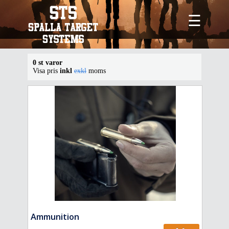
☰
0 st varor
Visa pris
inkl
exkl
moms
Ammunition